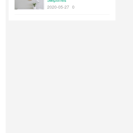
Swiptimes
2020-05-27
0