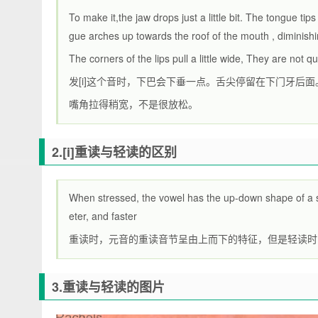
To make it,the jaw drops just a little bit. The tongue tip
gue arches up towards the roof of the mouth , diminish
The corners of the lips pull a little wide, They are not qu
发[i]这个音时，下巴会下垂一点。舌尖停留在下门牙后
嘴角拉得稍宽，不是很放松。
2.[i]重读与轻读的区别
When stressed, the vowel has the up-down shape of a str
eter, and faster
重读时，元音的重读音节呈由上而下的特征，但是轻读时
3.重读与轻读的图片