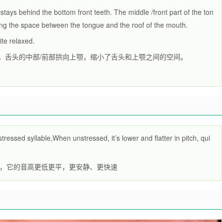
s stays behind the bottom front teeth. The middle /front part of the ton
ing the space between the tongue and the roof of the mouth.
ite relaxed.
面。舌头的中部/前部拱向上颚，缩小了舌头和上颚之间的空间。
essed syllable,When unstressed, it’s lower and flatter in pitch, qui
，它的音高更低更平，更安静、更快速