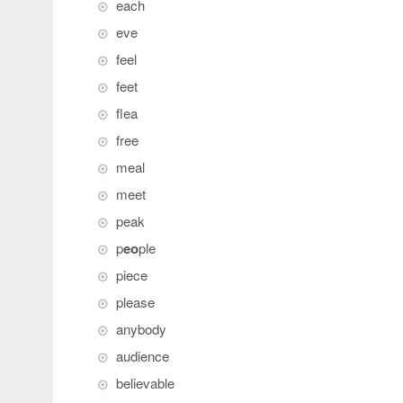
each
eve
feel
feet
flea
free
meal
meet
peak
p
eo
ple
piece
please
anybody
audience
believable