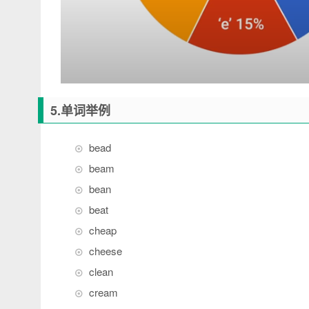
5.单词举例
bead
beam
bean
beat
cheap
cheese
clean
cream