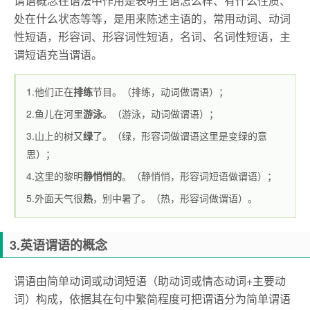
谓语概念在语法中作用是表明主语怎么样、有什么性质、
处在什么状态等等，是用来陈述主语的，常用动词、动词
性短语，形容词、形容词性短语，名词、名词性短语，主
谓短语充当谓语。
1.他们正在
排练
节目。（排练，动词做谓语）；
2.鱼儿在河里
游泳
。（游泳，动词做谓语）；
3.山上的树又
绿
了。（绿，形容词做谓语这里是变绿的意
思）；
4.这里的黎明
静悄悄的
。（静悄悄，形容词短语做谓语）；
5.外面天气很
热
，别中暑了。（热，形容词做谓语）。
3.英语谓语的概念
谓语由简单动词或动词短语（助动词或情态动词+主要动
词）构成，依据其在句中繁简程度可把谓语分为简单谓语