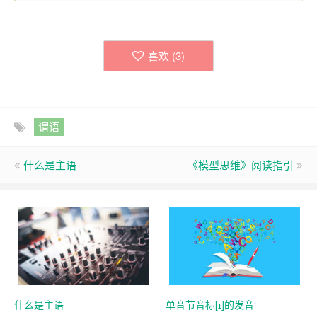
喜欢 (
3
)
谓语
什么是主语
《模型思维》阅读指引
什么是主语
单音节音标[ɪ]的发音