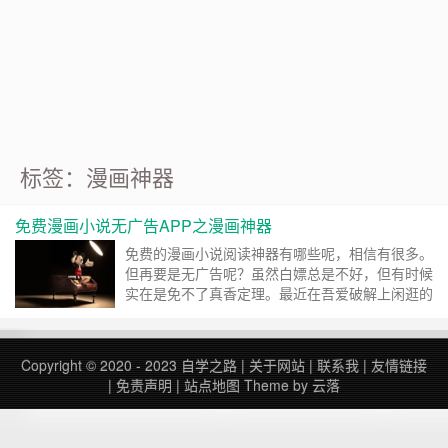
标签：漫画神器
免费漫画小说无广告APP之漫画神器
免费的漫画小说阅读神器有哪些呢，相信有很多。
但再要是无广告呢？虽然白嫖总是不好，但有时候
实在是免不了真香定理。最近在吾爱破解上闲逛的
时候发现了这样一款APP叫漫画神器，虽然叫这个
名字，但我也不确定，因为这看起来好像是将一款
APP改造之后的再随意取名的结果。 根据帖子作
Copyright © 2020 - 2023
自学之路
|
关于网站
|
联系我
|
友情链接
者的自述，这是一款能够全网扒漫画和小说，然后
|
免责声明
|
站点地图
Theme by
云落
再自己删除广告sdk的软件，所谓的纯、所谓的
净、所谓的版。而且还支持换源，即一个网站的源
挂了，还能另外智能切……
继续阅读 »