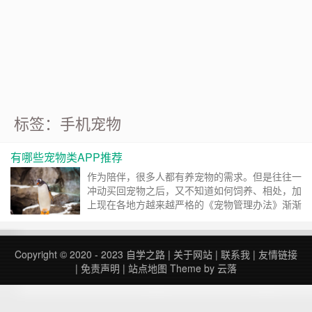
标签：手机宠物
有哪些宠物类APP推荐
作为陪伴，很多人都有养宠物的需求。但是往往一
冲动买回宠物之后，又不知道如何饲养、相处，加
上现在各地方越来越严格的《宠物管理办法》渐渐
发现养宠物是一件非常不容易做的事情。 但是人
类都有共情的需要，陪伴是最长情的告白。我们彼
此需要，一起去解决生活中关于养宠物遇到的问
Copyright © 2020 - 2023
自学之路
|
关于网站
|
联系我
|
友情链接
题。所以这里我准备做一个关于宠物APP的合集，
|
免责声明
|
站点地图
Theme by
云落
希望这些宠物APP能解决你饲养宠物中遇到的一些
问题。 宠物购买类APP 这里有两款购买宠物的
APP，分别是淘宠和……
继续阅读 »