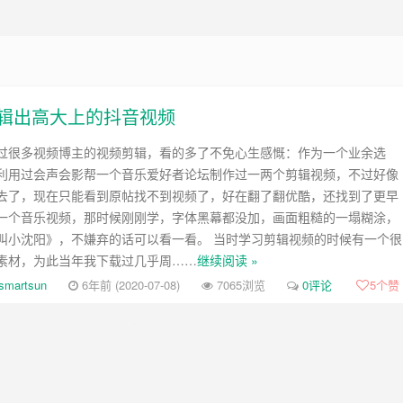
何剪辑出高大上的抖音视频
过很多视频博主的视频剪辑，看的多了不免心生感慨：作为一个业余选
利用过会声会影帮一个音乐爱好者论坛制作过一两个剪辑视频，不过好像
去了，现在只能看到原帖找不到视频了，好在翻了翻优酷，还找到了更早
一个音乐视频，那时候刚刚学，字体黑幕都没加，画面粗糙的一塌糊涂，
叫小沈阳》，不嫌弃的话可以看一看。 当时学习剪辑视频的时候有一个很
素材，为此当年我下载过几乎周……
继续阅读 »
smartsun
6年前 (2020-07-08)
7065浏览
0评论
5
个赞