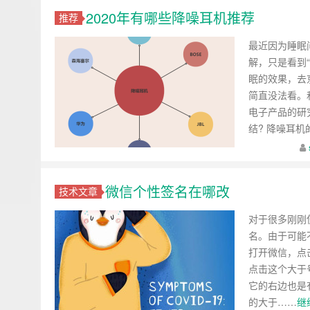
2020年有哪些降噪耳机推荐
推荐
最近因为睡眠
解，只是看到
眠的效果，去
简直没法看。
电子产品的研
结? 降噪耳机
微信个性签名在哪改
技术文章
对于很多刚刚
名。由于可能
打开微信，点击
点击这个大于号
它的右边也是
的大于……
继