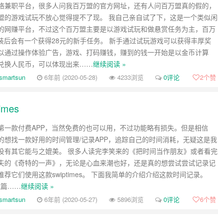
络兼职平台，很多人问我百万盟的官方网址，还有人问百万盟真的假的，
盟的游戏试玩不放心觉得提不了现。 我自己亲自试了下，这是一个类似闲
的网赚平台，不过这个百万盟主要是以游戏试玩和做悬赏任务为主，百万
安装后会有一个获得28元的新手任务。 新手通过试玩游戏可以获得丰厚奖
以通过操作体验广告，游戏、打码赚钱，赚到的钱一开始是以金币计算
兑换人民币，可以体现出来……
继续阅读 »
smartsun
6年前 (2020-05-28)
4233浏览
0评论
2
个赞
mes
第一款付费APP，当然免费的也可以用，不过功能略有损失。但是相信
的想找一款好用的时间管理/记录APP，追踪自己的时间消耗，无疑这是我
没有其它能与之媲美。 很多人读完李笑来的《把时间当作朋友》或者看完
夫的《奇特的一声》，无论是心血来潮也好，还是真的想尝试尝试记录记
荐它们使用这款swiptimes。 下面我简单的介绍介绍这款时间记录。
功能篇……
继续阅读 »
smartsun
6年前 (2020-05-27)
5896浏览
0评论
6
个赞