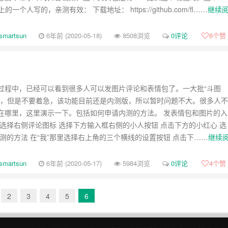
b上的一个人写的，亲测有效： 下载地址： https://github.com/fl……
继续
smartsun
6年前 (2020-05-18)
8508浏览
0评论
6
个赞
过程中，已经可以看到很多人可以发图片评论和表情包了。一大批“斗图
上，但是不要着急，该功能目前还是内测版，所以暂时问题不大。很多人不
在哪里，这里演示一下。包括如何申请内测的方法。 发表情包和图片的入
，选择右侧评论图标 选择下方输入框右侧的小人按钮 点击下方的小红心 选
内测的方法 在“我”那里选择右上角的三个横线的设置按钮 点击下……
继续
smartsun
6年前 (2020-05-17)
5984浏览
0评论
4
个赞
2
3
4
5
6