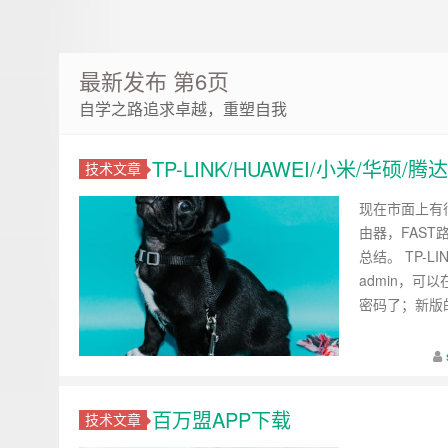
最新发布 第6页
自学之路追求卓越，重塑自我
TP-LINK/HUAWEI/小米/华硕/
技术文章
现在市面上有很
由器，FAS
总结。 TP-
admin，可
密码了；新版的TP
百万盟APP下载
技术文章