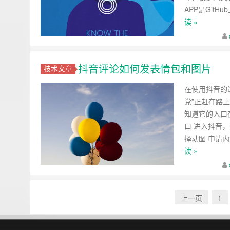
APP是GitHu
读 »
抖音评论如何发表情包和图片
技术文章
在使用抖音的
党”正赶在路
知道它的入口
口 进入抖音
择动图 申请
读 »
上一页
1