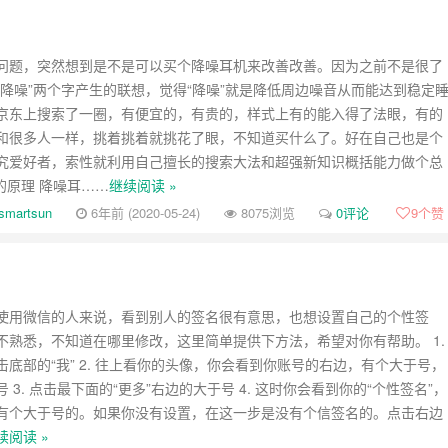
问题，突然想到是不是可以买个降噪耳机来改善改善。因为之前不是很了
“降噪”两个字产生的联想，觉得“降噪”就是降低周边噪音从而能达到稳定
京东上搜索了一圈，有便宜的，有贵的，样式上有的能入得了法眼，有的
和很多人一样，挑着挑着就挑花了眼，不知道买什么了。好在自己也是个
究爱好者，索性就利用自己擅长的搜索大法和超强新知识概括能力做个总
的原理 降噪耳……
继续阅读 »
smartsun
6年前 (2020-05-24)
8075浏览
0评论
9
个赞
使用微信的人来说，看到别人的签名很有意思，也想设置自己的个性签
不熟悉，不知道在哪里修改，这里简单提供下方法，希望对你有帮助。 1.
底部的“我” 2. 往上看你的头像，你会看到你账号的右边，有个大于号，
 3. 点击最下面的“更多”右边的大于号 4. 这时你会看到你的“个性签名”，
有个大于号的。如果你没有设置，在这一步是没有个信签名的。点击右边
续阅读 »