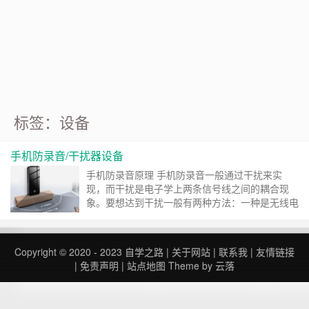
标签：设备
手机防录音/干扰器设备
手机防录音原理 手机防录音一般通过干扰来实
现，而干扰是电子学上两条信号线之间的耦合现
象。要想达到干扰一般有两种方法：一种是无线电
干扰，一种是电磁干扰。 无线电干扰：通过发送
无线电信号来降低信噪比（信号和噪音比值），达
到破坏通信、阻止广播的行为。 电磁干扰：是指
Copyright © 2020 - 2023
自学之路
|
关于网站
|
联系我
|
友情链接
任何在传导或电磁场伴随着电压、电流的作用而产
|
免责声明
|
站点地图
Theme by
云落
生会降低某个装置、设备或系统的性能，或可能对
生物或物质产生不良影响之电磁现象。 手机防录
音概述 在日常的机……
继续阅读 »