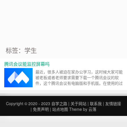
标签：学生
腾讯会议能监控屏幕吗
最近，很多人被迫在家办公学习，这时候大家可能
被老板或者老师要求需要下载一个腾讯会议的软
件，这个腾讯会议有电脑版和手机版。在使用的过
程中，很多人问，在腾讯会议里老板或者老师能不
能看到我们的屏幕呢？ 这方面腾讯做的还是不错
的，答案是没有。如果能看到，实在没法想象我手
Copyright © 2020 - 2023
自学之路
|
关于网站
|
联系我
|
友情链接
机或者电脑上的那些乱七八糟的app或者文档被人
|
免责声明
|
站点地图
Theme by
云落
偷窥到的情形，为了验证我自己特别用电脑版和手
机版分别下载了一个腾讯会议，然后我自己用手机
端的腾讯会议app发起了……
继续阅读 »