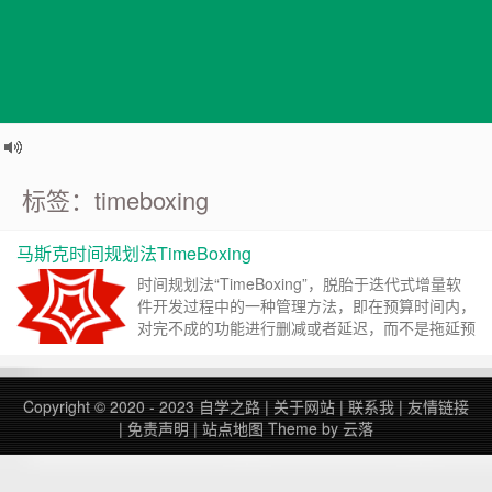
标签：timeboxing
马斯克时间规划法TimeBoxing
时间规划法“TimeBoxing”，脱胎于迭代式增量软
件开发过程中的一种管理方法，即在预算时间内，
对完不成的功能进行删减或者延迟，而不是拖延预
算的时间。 简单来说，这种方法就是为你所需做
的待办事项设定固定的完成时限，并将其列入你的
日程当中。但需要注意的是，它和我们目前看到
Copyright © 2020 - 2023
自学之路
|
关于网站
|
联系我
|
友情链接
的，市场上大量的待办事项清单类管理方式，有着
|
免责声明
|
站点地图
Theme by
云落
本质的不同。 TimeBoxing的内核，是创造了一个
时间限制。它不是时间线，而是“时间盒”；事务被
装进……
继续阅读 »